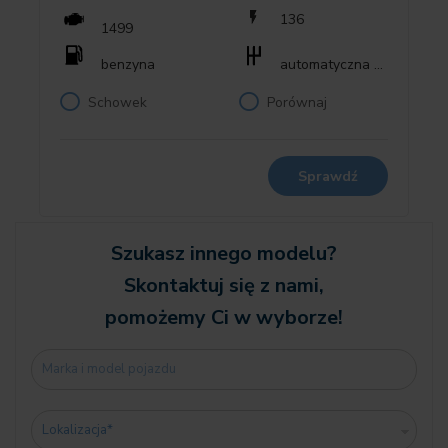
0470 System Isofix
136
1499
0473 Podłokietnik przedni
0481 Fotel sportowy
benzyna
automatyczna dwusprzęgłowa (DCT, DSG)
Schowek
Porównaj
0494 Podgrzwanie fotela kierowcy/pasażera
04AA Podsufitka antracyt
04BD Wyp. wn., powierzchnia Piano black
04NE Nagrzewnica Blow-By
Sprawdź
04VA Tryby jazdy MINI
0521 Czujnik deszczu
0534 Klimatyzacja automatyczna
Szukasz innego modelu?
0544 Tempomat z funkcją hamowania
Skontaktuj się z nami,
0548 Licznik kilometrów
pomożemy Ci w wyborze!
0550 Komputer pokładowy
0563 Pakiet oświetlenia
05A2 Reflektor LED
05AA Tylna lampa przeciwmgłowa
05DP Asystent parkowania
0654 Moduł odbiornika DAB