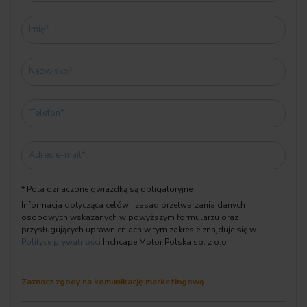
06AC Inteligentne połączenie ratunkowe
06AE Teleservices
06AK Connected Drive Services
06AM Real-Time Traffic Information
06AP Remote Services
06CP Integracja smartfonów
06FP Radio MINI Visual Boost
06UM System nawigacji MINI
0785 Lampy kierunkowskazów białe
07NW Technika serwisowa BMW
* Pola oznaczone gwiazdką są obligatoryjne
07RS Pakiet Comfort
Informacja dotycząca celów i zasad przetwarzania danych
0877 Brak obsługi krzyżowej
osobowych wskazanych w powyższym formularzu oraz
08A1 Polska wersja językowa
przysługujących uprawnieniach w tym zakresie znajduje się w
08AT Literatura pokładowa, polski
Polityce prywatności
Inchcape Motor Polska sp. z o.o.
08KA Termin wym.oleju 24 miesiące/30 000 km
08R9 Czynnik chłodniczy R1234yf
Zaznacz zgody na komunikację marketingową
08TF Aktywna ochrona pieszych