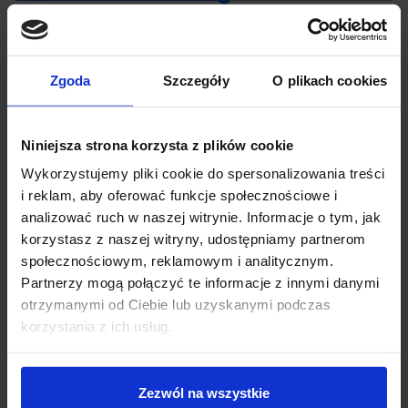
➡️W tym ogłoszeniu poponujemy Państwu MINI Cooper S na FV
12 miesięcy
120 miesięcy
23%
➡️
Nr. VIN:
WMW51DK0X02P93025
Zgoda
Szczegóły
O plikach cookies
0
zł
Rata miesięczna:
0
zł
Pozostała kwota:
Niniejsza strona korzysta z plików cookie
Oprocentowanie w skali roku:
0.0
%, RRSO:
0.0
%, kwota całkowita do zapłaty:
0
zł,
Wykorzystujemy pliki cookie do spersonalizowania treści
całkowity koszt kredytu:
0
zł
0C3Y Enigmatic black metallic
i reklam, aby oferować funkcje społecznościowe i
NYMJ Skóra Chester/malt-brown
analizować ruch w naszej witrynie. Informacje o tym, jak
korzystasz z naszej witryny, udostępniamy partnerom
społecznościowym, reklamowym i analitycznym.
Poproś o ofertę
Partnerzy mogą połączyć te informacje z innymi danymi
otrzymanymi od Ciebie lub uzyskanymi podczas
korzystania z ich usług.
01CB Zakres CO2
Niniejsza informacja nie stanowi oferty w rozumieniu art. 66 kodeksu cywilnego. Kalkulacja
01DF Norma spalin EU6 rde II
jest przybliżona i może różnić się od ostatecznych warunków kredytu. Przyznanie kredytu
01DZ Zakresy dodatkowe rde
uzależnione jest od wyniku oceny zdolności kredytowej.
Zezwól na wszystkie
01V3 MINI o.st.l.60 years Spoke JB 525