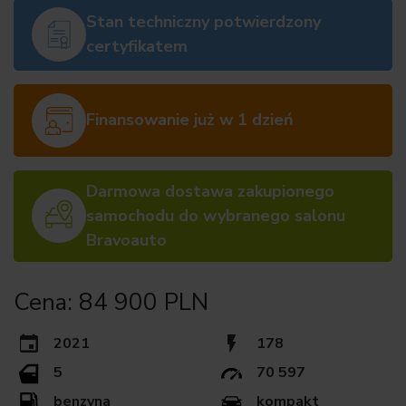
Stan techniczny potwierdzony
certyfikatem
Finansowanie już w 1 dzień
Darmowa dostawa zakupionego
samochodu do wybranego salonu
Bravoauto
Cena: 84 900 PLN
2021
178
5
70 597
benzyna
kompakt