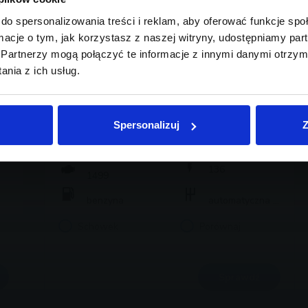
do spersonalizowania treści i reklam, aby oferować funkcje sp
ormacje o tym, jak korzystasz z naszej witryny, udostępniamy p
Partnerzy mogą połączyć te informacje z innymi danymi otrzym
nia z ich usług.
MINI CLUBMAN
79 800 zł brutto
Spersonalizuj
Z
2022
122 845
136
1499
benzyna
automatyczna dwusprzęgłowa (DCT, DSG)
Schowek
Porównaj
Sprawdź