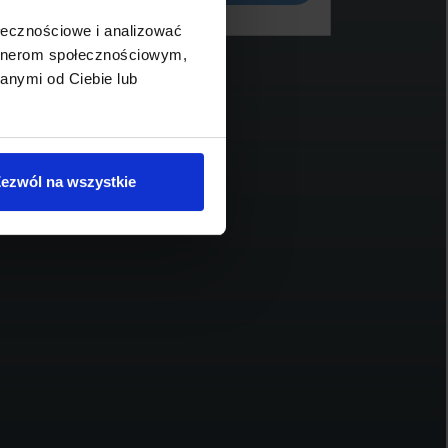
ołecznościowe i analizować
artnerom społecznościowym,
anymi od Ciebie lub
MINI CLUBMAN
MI
79 800 zł brutto
84
ezwól na wszystkie
2022
117 445
136
1499
benzyna
automatyczna dwusprzęgłowa (DCT, DSG)
Schowek
Porównaj
Sprawdź