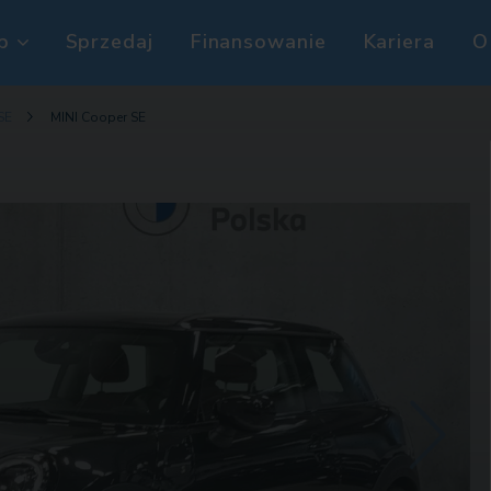
p
Sprzedaj
Finansowanie
Kariera
O
SE
MINI Cooper SE