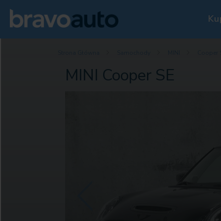
Ku
Strona Główna
Samochody
MINI
Cooper 
MINI Cooper SE