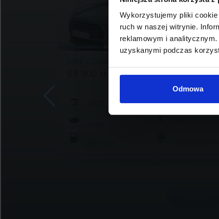
Wykorzystujemy pliki cookie 
ruch w naszej witrynie. Inf
reklamowym i analitycznym. 
uzyskanymi podczas korzysta
MINI CLUBMAN
69 900 zł brutto
Odmowa
2019
9
65 278
136
1499
atyczna
benzyna
automatyczna
j
Schowek
Porównaj
rawdź
Sprawdź