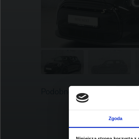
Podobne oferty
Zgoda
Niniejsza strona korzysta z