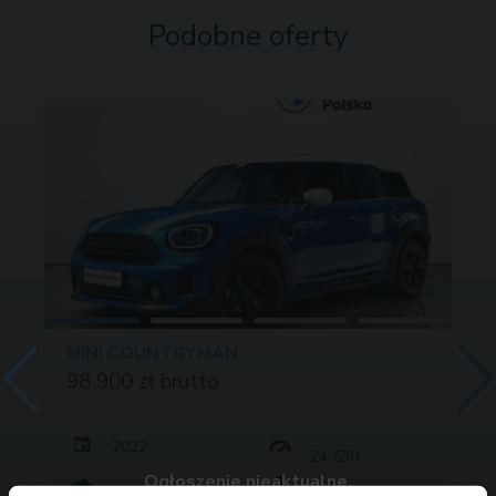
Podobne oferty
MINI COUNTRYMAN
98 900 zł brutto
2022
24 530
Ogłoszenie nieaktualne.
136