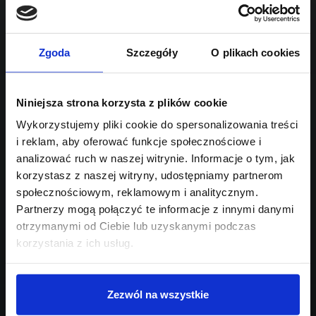
1499
Sprawdź podobne oferty poniżej
benzyna
automatyczna
lub
Schowek
Porównaj
Zgoda
Szczegóły
O plikach cookies
Przejdź na listę aktualnych ofert
Niniejsza strona korzysta z plików cookie
Sprawdź
Wykorzystujemy pliki cookie do spersonalizowania treści
i reklam, aby oferować funkcje społecznościowe i
Szukasz innego modelu?
analizować ruch w naszej witrynie. Informacje o tym, jak
korzystasz z naszej witryny, udostępniamy partnerom
Skontaktuj się z nami,
społecznościowym, reklamowym i analitycznym.
pomożemy Ci w wyborze!
Partnerzy mogą połączyć te informacje z innymi danymi
otrzymanymi od Ciebie lub uzyskanymi podczas
korzystania z ich usług.
Zezwól na wszystkie