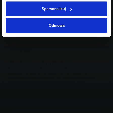
Spersonalizuj
Odmowa
* Pola oznaczone gwiazdką są obligatoryjne
Informacja dotycząca celów i zasad przetwarzania danych
osobowych wskazanych w powyższym formularzu oraz
przysługujących uprawnieniach w tym zakresie znajduje się w
Polityce prywatności
Inchcape Motor Polska sp. z o.o.
Zaznacz zgody na komunikację marketingową