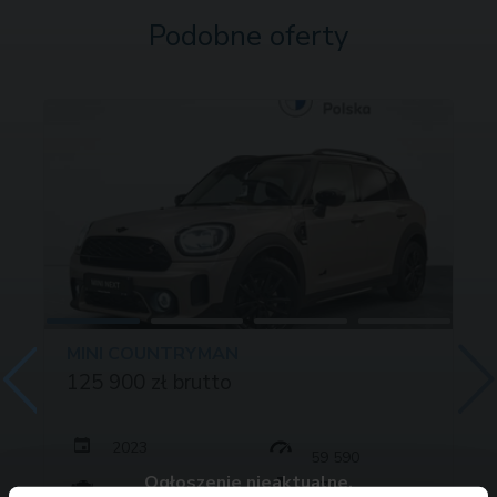
Podobne oferty
MINI COUNTRYMAN
125 900 zł brutto
2023
59 590
Ogłoszenie nieaktualne.
178