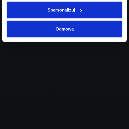
Spersonalizuj
Odmowa
* Pola oznaczone gwiazdką są obligatoryjne
Informacja dotycząca celów i zasad przetwarzania danych
osobowych wskazanych w powyższym formularzu oraz
przysługujących uprawnieniach w tym zakresie znajduje się w
Polityce prywatności
Inchcape Motor Polska sp. z o.o.
Zaznacz zgody na komunikację marketingową