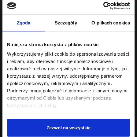
1998
Sprawdź podobne oferty poniżej
benzyna
automatyczna dwusprzęgłowa (DCT, DSG)
lub
Schowek
Porównaj
Zgoda
Szczegóły
O plikach cookies
Przejdź na listę aktualnych ofert
Niniejsza strona korzysta z plików cookie
Sprawdź
Wykorzystujemy pliki cookie do spersonalizowania treści
i reklam, aby oferować funkcje społecznościowe i
Szukasz innego modelu?
analizować ruch w naszej witrynie. Informacje o tym, jak
korzystasz z naszej witryny, udostępniamy partnerom
Skontaktuj się z nami,
społecznościowym, reklamowym i analitycznym.
pomożemy Ci w wyborze!
Partnerzy mogą połączyć te informacje z innymi danymi
otrzymanymi od Ciebie lub uzyskanymi podczas
korzystania z ich usług.
Zezwól na wszystkie