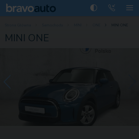
Strona Główna
Samochody
MINI
ONE
MINI ONE
MINI ONE