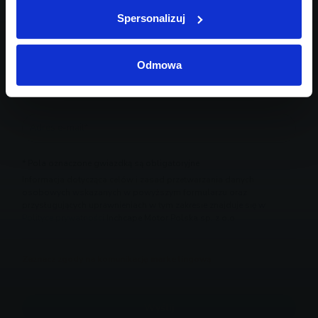
Spersonalizuj
Odmowa
* Pola oznaczone gwiazdką są obligatoryjne
Informacja dotycząca celów i zasad przetwarzania danych
osobowych wskazanych w powyższym formularzu oraz
przysługujących uprawnieniach w tym zakresie znajduje się w
Polityce prywatności
Inchcape Motor Polska sp. z o.o.
Zaznacz zgody na komunikację marketingową