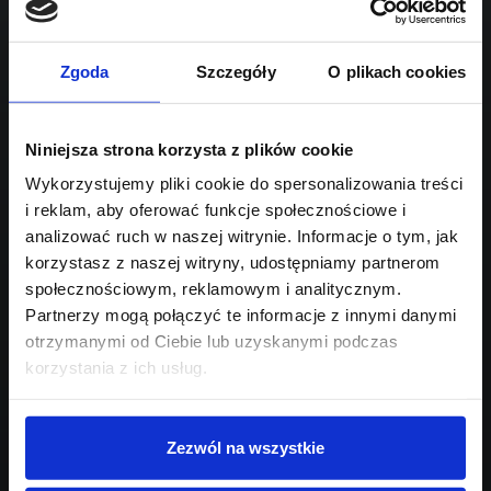
Sprawdź podobne oferty poniżej
benzyna
automatyczna dwusprzęgłowa (DCT, DSG)
lub
Schowek
Porównaj
Zgoda
Szczegóły
O plikach cookies
Przejdź na listę aktualnych ofert
Sprawdź
Niniejsza strona korzysta z plików cookie
Wykorzystujemy pliki cookie do spersonalizowania treści
i reklam, aby oferować funkcje społecznościowe i
Szukasz innego modelu?
analizować ruch w naszej witrynie. Informacje o tym, jak
Skontaktuj się z nami,
korzystasz z naszej witryny, udostępniamy partnerom
społecznościowym, reklamowym i analitycznym.
pomożemy Ci w wyborze!
Partnerzy mogą połączyć te informacje z innymi danymi
otrzymanymi od Ciebie lub uzyskanymi podczas
korzystania z ich usług.
Zezwól na wszystkie