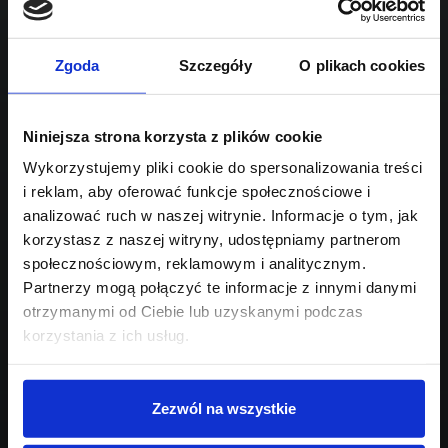
Sprawdź podobne oferty poniżej
diesel
automatyczna
lub
Schowek
Porównaj
Zgoda
Szczegóły
O plikach cookies
Przejdź na listę aktualnych ofert
Sprawdź
Niniejsza strona korzysta z plików cookie
Wykorzystujemy pliki cookie do spersonalizowania treści
i reklam, aby oferować funkcje społecznościowe i
Szukasz innego modelu?
analizować ruch w naszej witrynie. Informacje o tym, jak
Skontaktuj się z nami,
korzystasz z naszej witryny, udostępniamy partnerom
społecznościowym, reklamowym i analitycznym.
pomożemy Ci w wyborze!
Partnerzy mogą połączyć te informacje z innymi danymi
otrzymanymi od Ciebie lub uzyskanymi podczas
korzystania z ich usług.
Zezwól na wszystkie