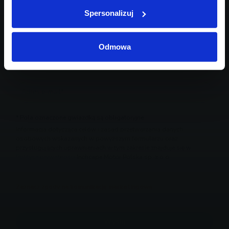
Spersonalizuj
Odmowa
* Pola oznaczone gwiazdką są obligatoryjne
Informacja dotycząca celów i zasad przetwarzania danych
osobowych wskazanych w powyższym formularzu oraz
przysługujących uprawnieniach w tym zakresie znajduje się w
Polityce prywatności
Inchcape Motor Polska sp. z o.o.
Zaznacz zgody na komunikację marketingową