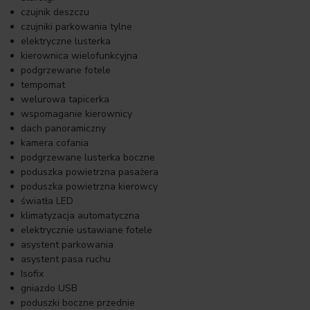
czujnik deszczu
czujniki parkowania tylne
elektryczne lusterka
kierownica wielofunkcyjna
podgrzewane fotele
tempomat
welurowa tapicerka
wspomaganie kierownicy
dach panoramiczny
kamera cofania
podgrzewane lusterka boczne
poduszka powietrzna pasażera
poduszka powietrzna kierowcy
światła LED
klimatyzacja automatyczna
elektrycznie ustawiane fotele
asystent parkowania
asystent pasa ruchu
Isofix
gniazdo USB
poduszki boczne przednie