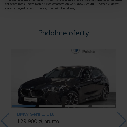
05AS Driving Assistant
jest przybliżona i może różnić się od ostatecznych warunków kredytu. Przyznanie kredytu
05AV Active Guard
uzależnione jest od wyniku oceny zdolności kredytowej.
05DM System wspomagania parkowania
0654 Moduł odbiornika DAB
06AE Teleservices
Podobne oferty
06AF Ustawowy numer awaryjny
06NX Storage tray wireless charging
06PA Personal eSIM
0760 Wysoki połysk Shadow-Line
07EV Pakiet opcji
08A1 Polska wersja językowa
08AT Literatura pokładowa, polski
08KA Termin wym.oleju 24 miesiące/30 000 km
08R3 ZAKRESY DODATKOWE COC
08R9 Czynnik chłodniczy R1234yf
08TF Aktywna ochrona pieszych
09T1 M SPORT EXTERIEURUMFAENGE
BMW Serii 1, 118
129 900 zł brutto