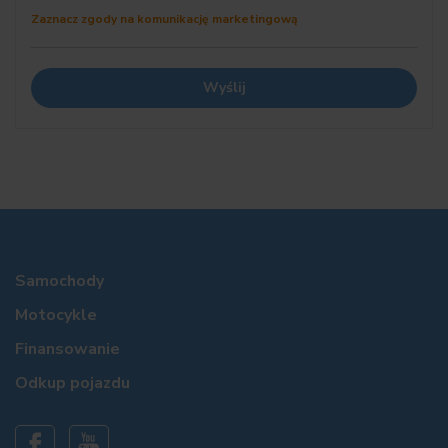
do dochodzenia roszczeń w rozumieniu przepisów ustawy z dnia
Zaznacz zgody na komunikację marketingową
27 lipca 2002 r. o szczególnych warunkach sprzedaży
konsumenckiej oraz o zmianie KC (Dz. U. Nr 141, poz. 1176 z zm.),
Powyższa oferta ma charakter informacyjny i nie stanowi oferty
handlowej w rozumieniu art. 66 §1 KC
Ukryj szczegółowe informacje
Samochody
Motocykle
Finansowanie
Odkup pojazdu