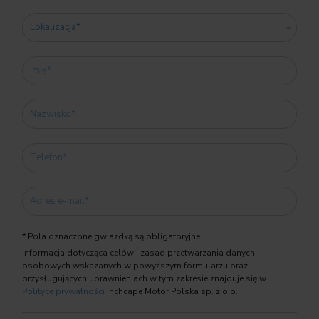
samochodów używanych. Naszym hasłem przewodnim jest „To
ważne skąd wyjeżdżasz”, a wyjeżdżając z Salonu Inchcape Motor
macie Państwo gwarancję sprawdzonego, starannie
wyselekcjonowanego samochodu, który będzie dawał radość z
jazdy przez lata.
CZTERY KORZYŚCI ZE WSPÓŁPRACY Z INCHCAPE MOTOR.
- Możliwość przedłużenie gwarancji Premium Selection
- Certyfikat Inchcape, którym opatrzony jest każdy samochód
używany jest świadectwem sprawdzonego stanu technicznego
w 113 punktach wraz z pomiarem grubości powłoki lakieru.
- Oferujemy korzystne warunki finansowania i ubezpieczeń.
- Zapewniamy profesjonalną opiekę serwisu, o czym świadczy
* Pola oznaczone gwiazdką są obligatoryjne
tytuł Dealera Aftersales Roku 2017, którym został wyróżniony
Informacja dotycząca celów i zasad przetwarzania danych
Salon Inchcape Motor we Wrocławiu.
osobowych wskazanych w powyższym formularzu oraz
przysługujących uprawnieniach w tym zakresie znajduje się w
----------------
Polityce prywatności
Inchcape Motor Polska sp. z o.o.
Zamieszczone ogłoszenie nie jest i nie może stanowić podstawy