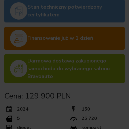
Stan techniczny potwierdzony
certyfikatem
Finansowanie już w 1 dzień
Darmowa dostawa zakupionego
samochodu do wybranego salonu
Bravoauto
Cena: 129 900 PLN
2024
150
5
25 720
diesel
kompakt