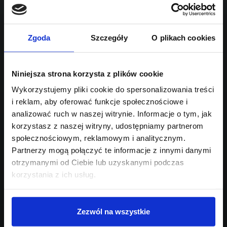
1499
Sprawdź podobne oferty poniżej
benzyna
automatyczna
lub
Schowek
Porównaj
Zgoda
Szczegóły
O plikach cookies
Przejdź na listę aktualnych ofert
Niniejsza strona korzysta z plików cookie
Sprawdź
Wykorzystujemy pliki cookie do spersonalizowania treści
i reklam, aby oferować funkcje społecznościowe i
Szukasz innego modelu?
analizować ruch w naszej witrynie. Informacje o tym, jak
korzystasz z naszej witryny, udostępniamy partnerom
Skontaktuj się z nami,
społecznościowym, reklamowym i analitycznym.
pomożemy Ci w wyborze!
Partnerzy mogą połączyć te informacje z innymi danymi
otrzymanymi od Ciebie lub uzyskanymi podczas
korzystania z ich usług.
Zezwól na wszystkie