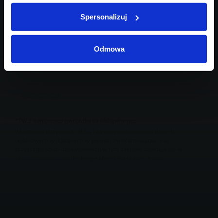
Spersonalizuj
Odmowa
* Pola oznaczone gwiazdką są obligatoryjne
Informacja dotycząca celów i zasad przetwarzania danych
osobowych wskazanych w powyższym formularzu oraz
przysługujących uprawnieniach w tym zakresie znajduje się w
Polityce prywatności
Inchcape Motor Polska sp. z o.o.
Zaznacz zgody na komunikację marketingową