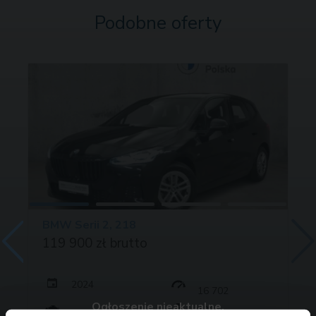
Podobne oferty
BMW Serii 2, 218
119 900 zł brutto
2024
16 702
Ogłoszenie nieaktualne.
136