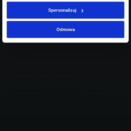
Spersonalizuj
Odmowa
* Pola oznaczone gwiazdką są obligatoryjne
Informacja dotycząca celów i zasad przetwarzania danych
osobowych wskazanych w powyższym formularzu oraz
przysługujących uprawnieniach w tym zakresie znajduje się w
Polityce prywatności
Inchcape Motor Polska sp. z o.o.
Zaznacz zgody na komunikację marketingową