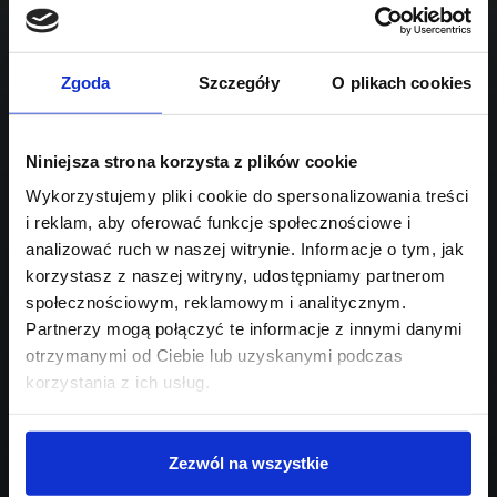
1499
Sprawdź podobne oferty poniżej
benzyna
automatyczna
lub
Schowek
Porównaj
Zgoda
Szczegóły
O plikach cookies
Przejdź na listę aktualnych ofert
Niniejsza strona korzysta z plików cookie
Sprawdź
Wykorzystujemy pliki cookie do spersonalizowania treści
i reklam, aby oferować funkcje społecznościowe i
Szukasz innego modelu?
analizować ruch w naszej witrynie. Informacje o tym, jak
korzystasz z naszej witryny, udostępniamy partnerom
Skontaktuj się z nami,
społecznościowym, reklamowym i analitycznym.
pomożemy Ci w wyborze!
Partnerzy mogą połączyć te informacje z innymi danymi
otrzymanymi od Ciebie lub uzyskanymi podczas
korzystania z ich usług.
Zezwól na wszystkie