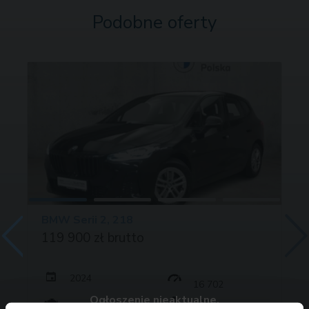
Podobne oferty
BMW Serii 2, 218
119 900 zł brutto
2024
16 702
Ogłoszenie nieaktualne.
136