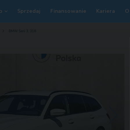
p
Sprzedaj
Finansowanie
Kariera
O
BMW Serii 3, 318