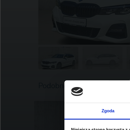
Podobne oferty
Zgoda
Niniejsza strona korzysta z