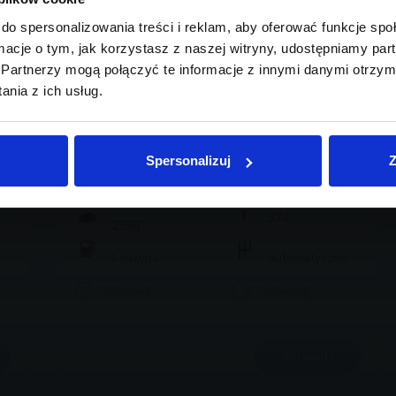
do spersonalizowania treści i reklam, aby oferować funkcje sp
ormacje o tym, jak korzystasz z naszej witryny, udostępniamy p
Partnerzy mogą połączyć te informacje z innymi danymi otrzym
nia z ich usług.
BMW Serii 3, 340
259 800 zł brutto
Spersonalizuj
Z
2025
24 491
374
2998
benzyna
automatyczna
Schowek
Porównaj
Sprawdź