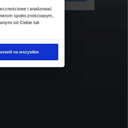
ołecznościowe i analizować
artnerom społecznościowym,
anymi od Ciebie lub
BMW Serii 3, 340
BM
259 900 zł brutto
17
ezwól na wszystkie
2025
11 867
374
2998
benzyna
automatyczna
Schowek
Porównaj
Sprawdź