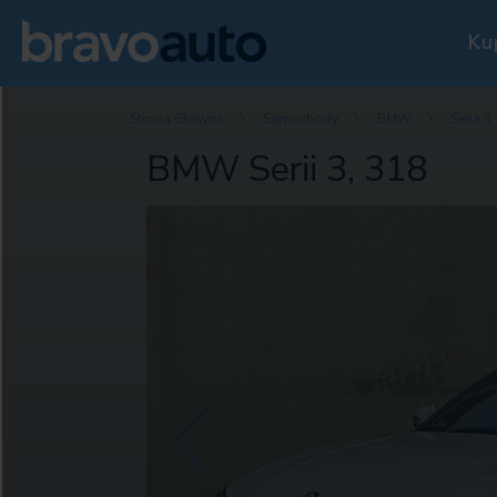
Ku
Strona Główna
Samochody
BMW
Seria 3
BMW Serii 3, 318