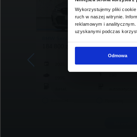
Wykorzystujemy pliki cookie 
ruch w naszej witrynie. Inf
reklamowym i analitycznym. 
uzyskanymi podczas korzysta
BMW Serii 3, 320
184 800 zł brutto
Odmowa
2025
73
13 175
190
1995
atyczna
diesel
automatyczna
j
Schowek
Porównaj
rawdź
Sprawdź