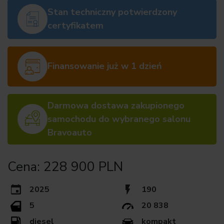
Stan techniczny potwierdzony
certyfikatem
Finansowanie już w 1 dzień
Darmowa dostawa zakupionego
samochodu do wybranego salonu
Bravoauto
Cena: 228 900 PLN
2025
190
5
20 838
diesel
kompakt