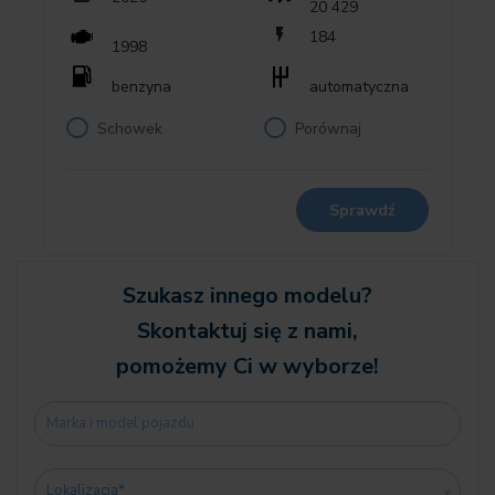
20 429
05DN System wspomagania parkowania Plus - kamera 360
184
1998
stopni
0654 Tuner DAB (z funkcją DAB+)
benzyna
automatyczna
0676 System głośników HiFi
Schowek
Porównaj
06AE Teleservices
06AF Ustawowy numer awaryjny
06AK Connected Drive Services
06C4 Connected Package Professional
Sprawdź
06NX Storage tray wireless charging
06U3 BMW Live kokpit Professional
Szukasz innego modelu?
Skontaktuj się z nami,
0704 M Podwozie sportowe
pomożemy Ci w wyborze!
0710 M Kierownica skórzana
0715 Pakiet areodynamiczny M
0754 M Spojler tylny
0760 Wysoki połysk Shadow-Line
0775 Podsufitka antracyt