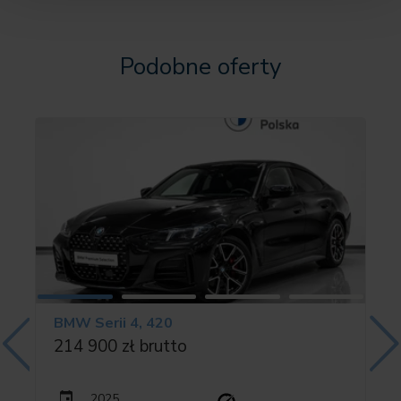
0428 Trójkąt ostrzegawczy i apteczka
0430 Lust. wew./zew. z automatyką przyciemn.
0431 Lusterko wewn. ściemniane automatycznie
Podobne oferty
0488 Podparcie lędźwi kierowcy i pasażera
0491 Regulacja szerokości oparcia kierowcy
0494 Podgrzwanie fotela kierowcy/pasażera
04GQ M pasy bezpieczeństwa
04LN INT. WYSTĘP. ALU. RHOMBICLE ANTHR.
04UR Oświetlenie wnętrza dookoła
0536 Urządzenie ogrzewania dodatkowego
0552 Adaptacyjny reflektor LED
05AC Asystent świateł drogowych
BMW Serii 4, 420
05AL Active Protection
214 900 zł brutto
05AQ Active Guard Plus
05AU Driving Assistant Professional
2025