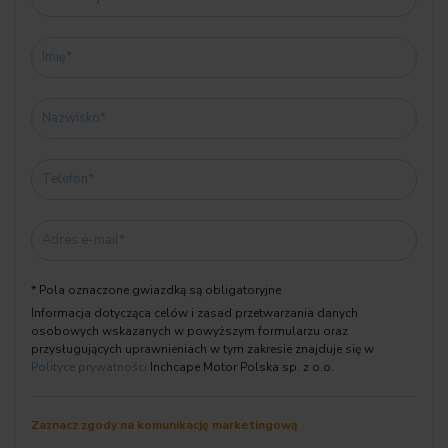
07A2 Innovation pack II
07M9 M Shadow Line o rozszerzonym zakresie
08KB Termin wym.oleju 24 miesiące/25 000 km
08R3 ZAKRESY DODATKOWE COC
08TF Aktywna ochrona pieszych
08TR Dekodowanie funkcji dodatkowych
08WD Sterowanie systemów wspomagania kierowcy
08WM Regulacja D
A080 Akumulator AGM 80 Ah
* Pola oznaczone gwiazdką są obligatoryjne
Informacja dotycząca celów i zasad przetwarzania danych
osobowych wskazanych w powyższym formularzu oraz
numer oferty:
przysługujących uprawnieniach w tym zakresie znajduje się w
Polityce prywatności
Inchcape Motor Polska sp. z o.o.
Przed przyjazdem prosimy o kontakt w sprawie potwierdzenia
aktualności oferty i
Zaznacz zgody na komunikację marketingową
umówienia spotkania z naszym doradcą w dogodnym dla