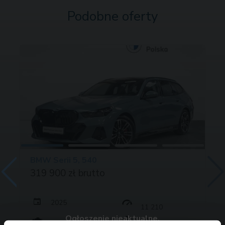
Podobne oferty
BMW Serii 5, 540
319 900 zł brutto
2025
11 210
Ogłoszenie nieaktualne.
303