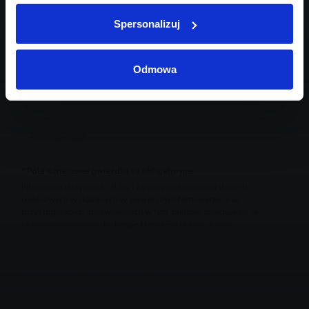
Spersonalizuj
Odmowa
* Pola oznaczone gwiazdką są obligatoryjne
Informacja dotycząca celów i zasad przetwarzania danych
osobowych wskazanych w powyższym formularzu oraz
przysługujących uprawnieniach w tym zakresie znajduje się w
Polityce prywatności
Inchcape Motor Polska sp. z o.o.
Zaznacz zgody na komunikację marketingową