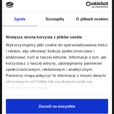
2993
Sprawdź podobne oferty poniżej
diesel
automatyczna
lub
Schowek
Porównaj
Zgoda
Szczegóły
O plikach cookies
Przejdź na listę aktualnych ofert
Niniejsza strona korzysta z plików cookie
Sprawdź
Wykorzystujemy pliki cookie do spersonalizowania treści
i reklam, aby oferować funkcje społecznościowe i
Szukasz innego modelu?
analizować ruch w naszej witrynie. Informacje o tym, jak
korzystasz z naszej witryny, udostępniamy partnerom
Skontaktuj się z nami,
społecznościowym, reklamowym i analitycznym.
pomożemy Ci w wyborze!
Partnerzy mogą połączyć te informacje z innymi danymi
otrzymanymi od Ciebie lub uzyskanymi podczas
korzystania z ich usług.
Zezwól na wszystkie