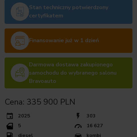
Stan techniczny potwierdzony
certyfikatem
Finansowanie już w 1 dzień
Darmowa dostawa zakupionego
samochodu do wybranego salonu
Bravoauto
Cena: 335 900 PLN
2025
303
5
16 627
diesel
kombi