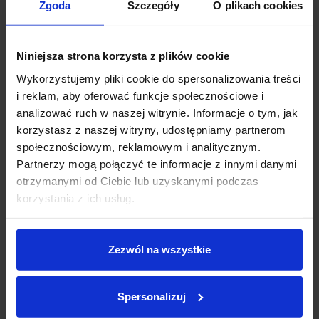
Zgoda
Szczegóły
O plikach cookies
Kwota finansowania:
PROPONOWANA CENA OBOWIĄZUJE TYLKO W POŁĄCZENIU Z
FINANSOWANIEM OFEROWANYM PRZEZ DEALERA (KREDYT,
zł
Niniejsza strona korzysta z plików cookie
LEASING) LUB POZOSTAWIENIEM SAMOCHODU W
ROZLICZENIU
Wykorzystujemy pliki cookie do spersonalizowania treści
MOŻLIWOŚĆ DOKUPIENIA GWARANCJI
i reklam, aby oferować funkcje społecznościowe i
40 000 zł
0 zł
analizować ruch w naszej witrynie. Informacje o tym, jak
Kolor: Carbon Black metallic
korzystasz z naszej witryny, udostępniamy partnerom
Okres:
Silnik: 3.0 diesel 303 KM
społecznościowym, reklamowym i analitycznym.
Napęd: xDrive
Partnerzy mogą połączyć te informacje z innymi danymi
Skrzynia: automatyczna
otrzymanymi od Ciebie lub uzyskanymi podczas
Rok produkcji: 2025
korzystania z ich usług.
Data I rej.: 04.11.2025
12 miesięcy
120 miesięcy
Zezwól na wszystkie
0
zł
Rata miesięczna:
WYPOSAŻENIE:
Spersonalizuj
01CB Zakres CO2
135 900
zł
Pozostała kwota:
01CE System rekuperacji