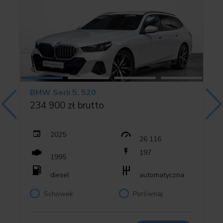
0453 Klimatyzowane fotele przednie
0459 Elektryczna regulacja foteli z pamięcią
04FL System Travel & Comfort
04HA Podgrzewanie foteli przednich i tylnych
04NB Klimatyzacja automatyczna 4-strefowa
BMW Serii 5, 520
04NR Kamera wewnętrzna
234 900 zł brutto
04UR Oświetlenie ambientowe wnętrza
0536 Ogrzewanie postojowe
2025
26 116
0552 Adaptacyjne reflektory LED
197
1995
05AU Driving Assistant Professional
05AV Active Guard
diesel
automatyczna
Schowek
Porównaj
05DW Parking Assistant Professional
06F4 System nagłośnienia Bowers & Wilkins Surround