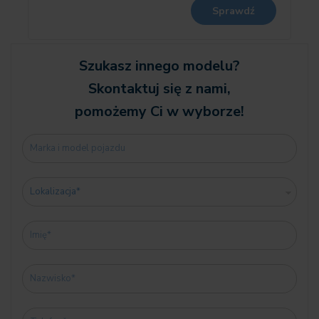
Sound
Sprawdź
06AE Teleservices
06AF Ustawowy numer alarmowy
06AK ConnectedDrive Services
Szukasz innego modelu?
Skontaktuj się z nami,
06NX Ładowanie bezprzewodowe
pomożemy Ci w wyborze!
06U3 BMW Live Cockpit Professional
0704 Sportowe zawieszenie M
0710 Skórzana kierownica M
0760 Wysoki połysk Shadow Line
07EW Pakiet Professional
07LK Travel Paket
07M9 M Shadow Line o rozszerzonym zakresie
07VB Comfort Paket
08KA Termin wymiany oleju 24 miesiące / 30 000 km
08R3 Dodatkowe zakresy COC
08R9 Czynnik chłodniczy R1234yf