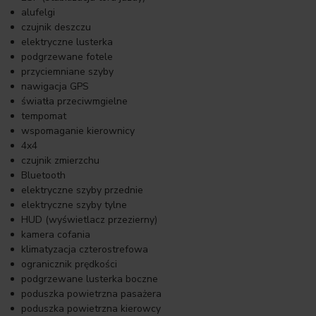
alufelgi
czujnik deszczu
elektryczne lusterka
podgrzewane fotele
przyciemniane szyby
nawigacja GPS
światła przeciwmgielne
tempomat
wspomaganie kierownicy
4x4
czujnik zmierzchu
Bluetooth
elektryczne szyby przednie
elektryczne szyby tylne
HUD (wyświetlacz przezierny)
kamera cofania
klimatyzacja czterostrefowa
ogranicznik prędkości
podgrzewane lusterka boczne
poduszka powietrzna pasażera
poduszka powietrzna kierowcy