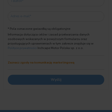
08TF Aktywna ochrona pieszych
09T1 M Sport – elementy zewnętrzne
09T2 M Sport – elementy wnętrza
* Pola oznaczone gwiazdką są obligatoryjne
09TA Pakiet sportowy M
Informacja dotycząca celów i zasad przetwarzania danych
09TB Rozszerzony pakiet M Sport Pro
osobowych wskazanych w powyższym formularzu oraz
A070 Akumulator AGM 70 Ah
przysługujących uprawnieniach w tym zakresie znajduje się w
Polityce prywatności
Inchcape Motor Polska sp. z o.o.
Numer oferty:
CW56762
Zaznacz zgody na komunikację marketingową
Przed przyjazdem prosimy o kontakt
W celu potwierdzenia aktualności oferty oraz umówienia
prezentacji pojazdu prosimy o wcześniejszy kontakt z naszym
doradcą. Przyjmujemy w rozliczeniu samochody wszystkich marek
— zapraszamy do wyceny.
PROPONOWANA CENA OBOWIĄZUJE TYLKO W POŁĄCZENIU Z
FINANSOWANIEM OFEROWANYM PRZEZ DEALERA (KREDYT,