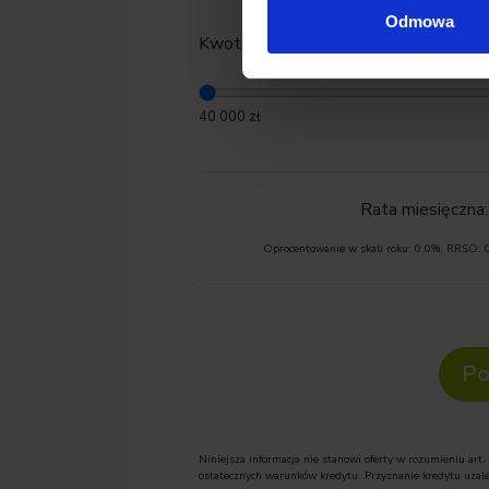
✅Jesteśmy zlokalizowani w Warszawie prz
Odmowa
Kwota finansowania:
✅Oferujemy pod dachem ponad 100 stara
tym BMW, MINI, Jaguar i Land Rover, z gw
serwisową.
40 000 zł
✅Nasz obiekt łączy funkcje multibrando
zapewniając kompleksową obsługę na na
Rata miesięczna:
➡️W tym ogłoszeniu poponujemy Państw
Oprocentowanie w skali roku:
0.0
%, RRSO:
➡️
Nr. VIN:
WBAGV81010CG76405
Po
Niniejsza informacja nie stanowi oferty w rozumieniu art. 
ostatecznych warunków kredytu. Przyznanie kredytu uzale