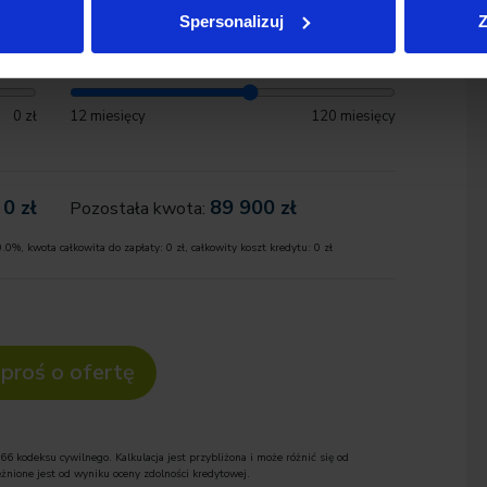
y ulicy Łopuszańskiej 38 B.
Spersonalizuj
Z
zł
Okres:
nnie wyselekcjonowanych pojazdów różnych marek, w
arancją niskiego przebiegu oraz sprawdzoną historią
0 zł
12 miesięcy
120 miesięcy
wego salonu z autoryzowanymi serwisami tych marek,
jwyższym poziomie.
0
zł
89 900
zł
Pozostała kwota:
u
BMW 850i xDrive
0.0
%, kwota całkowita do zapłaty:
0
zł, całkowity koszt kredytu:
0
zł
proś o ofertę
66 kodeksu cywilnego. Kalkulacja jest przybliżona i może różnić się od
żnione jest od wyniku oceny zdolności kredytowej.