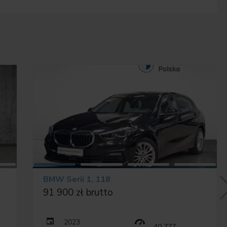
UE
BMW Serii 1, 118
91 900 zł brutto
sional
2023
40 777