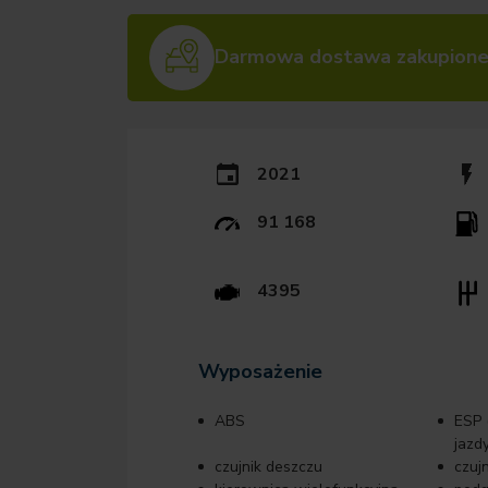
Darmowa dostawa zakupione
2021
91 168
4395
Wyposażenie
ABS
ESP (
jazdy
czujnik deszczu
czuj