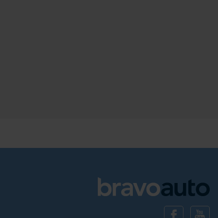
140
1499
benzyna
automatyczna dwusprzęgłowa (DCT, DSG)
Schowek
Porównaj
Sprawdź