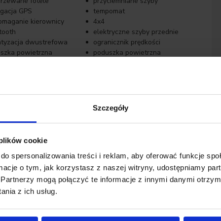
rzewane fotele
przyciemniane szyby
gacja GPS
tempomat
maganie kierownicy
4x4
tooth
elektryczne szyby przednie
atyzacja dwustrefowa
ogranicznik prędkości
szka powietrzna
poduszka powietrzna
niąca kolana
pasażera
tła LED
klimatyzacja automatyczna
tent pasa ruchu
system Start-Stop
tła do jazdy dziennej
tempomat aktywny
Szczegóły
zdo USB
czujnik martwego pola
szki boczne tylne
bezkluczykowy dostęp
 plików cookie
do spersonalizowania treści i reklam, aby oferować funkcje sp
ormacje o tym, jak korzystasz z naszej witryny, udostępniamy p
Partnerzy mogą połączyć te informacje z innymi danymi otrzym
nia z ich usług.
or finansowania
samochodów używanych segmentu premium.