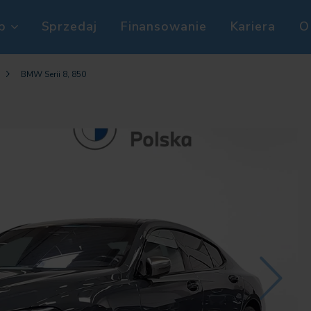
p
Sprzedaj
Finansowanie
Kariera
O
BMW Serii 8, 850