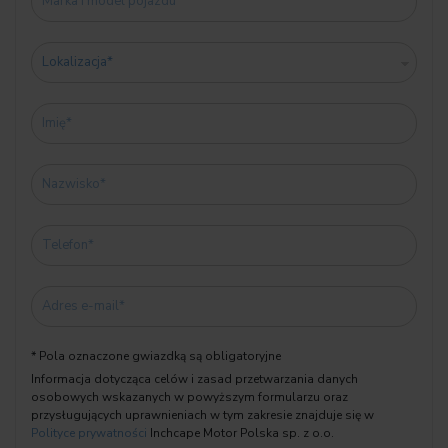
08TF Aktywna ochrona pieszych
09T1 M SPORT EXTERIEURUMFAENGE
09T2 ZAKR.WYPOSAŻENIA WNĘTRZA M
SPORT
A060 Akumulator AGM 60 Ah
* Przed przyjazdem prosimy o kontakt w sprawie potwierdzenia
aktualności oferty i umówienia spotkania z naszym doradcą w
* Pola oznaczone gwiazdką są obligatoryjne
dogodnym dla Państwa terminie.
Informacja dotycząca celów i zasad przetwarzania danych
osobowych wskazanych w powyższym formularzu oraz
* Podana cena obowiązuje w połączeniu z finansowaniem
przysługujących uprawnieniach w tym zakresie znajduje się w
oferowanym przez dealera (leasing, kredyt)
Polityce prywatności
Inchcape Motor Polska sp. z o.o.