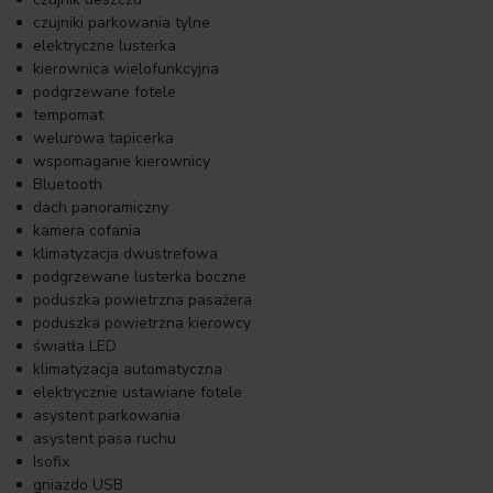
czujniki parkowania tylne
elektryczne lusterka
kierownica wielofunkcyjna
podgrzewane fotele
tempomat
welurowa tapicerka
wspomaganie kierownicy
Bluetooth
dach panoramiczny
kamera cofania
klimatyzacja dwustrefowa
podgrzewane lusterka boczne
poduszka powietrzna pasażera
poduszka powietrzna kierowcy
światła LED
klimatyzacja automatyczna
elektrycznie ustawiane fotele
asystent parkowania
asystent pasa ruchu
Isofix
gniazdo USB