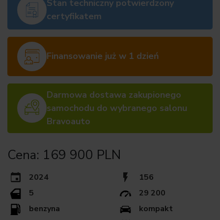
Stan techniczny potwierdzony
certyfikatem
Finansowanie już w 1 dzień
Darmowa dostawa zakupionego
samochodu do wybranego salonu
Bravoauto
Cena: 169 900 PLN
2024
156
5
29 200
benzyna
kompakt