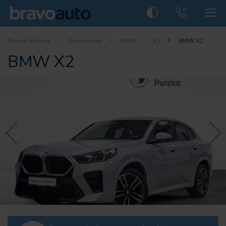
Strona Główna
Samochody
BMW
X2
BMW X2
BMW X2