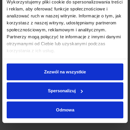
Wykorzystujemy pliki cookie do spersonalizowania treści
autoryzowanymi serwisami tych marek, zapewniając
i reklam, aby oferować funkcje społecznościowe i
kompleksową obsługę na najwyższym poziomie.
analizować ruch w naszej witrynie. Informacje o tym, jak
korzystasz z naszej witryny, udostępniamy partnerom
➡️W tym ogłoszeniu poponujemy Państwu
BMW X2 20i sDrive
12 miesięcy
120 miesięcy
społecznościowym, reklamowym i analitycznym.
Partnerzy mogą połączyć te informacje z innymi danymi
➡️
Nr. VIN:
WBA21GM0705161003
otrzymanymi od Ciebie lub uzyskanymi podczas
korzystania z ich usług.
0
zł
Rata miesięczna:
0
zł
Pozostała kwota:
Zezwól na wszystkie
Oprocentowanie w skali roku:
0.0
%, RRSO:
0.0
%, kwota całkowita do zapłaty:
0
zł,
całkowity koszt kredytu:
0
zł
Spersonalizuj
Brooklyn grau metallic
Odmowa
Poproś o ofertę