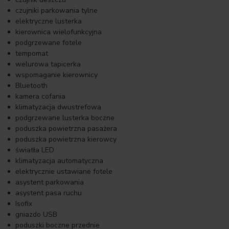
czujniki parkowania tylne
elektryczne lusterka
kierownica wielofunkcyjna
podgrzewane fotele
tempomat
welurowa tapicerka
wspomaganie kierownicy
Bluetooth
kamera cofania
klimatyzacja dwustrefowa
podgrzewane lusterka boczne
poduszka powietrzna pasażera
poduszka powietrzna kierowcy
światła LED
klimatyzacja automatyczna
elektrycznie ustawiane fotele
asystent parkowania
asystent pasa ruchu
Isofix
gniazdo USB
poduszki boczne przednie