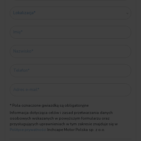
✅ Design i wykończenie
✔️ M Pakiet sportowy
✔️ M Pakiet sportowy Pro
✔️ M Kierownica skórzana
✔️ M Spojler tylny
✔️ M pasy bezpieczeństwa
✔️ Obręcze BMW Double Spoke 871M
✔️ M Sportowe hamulce czerwone
✔️ M Shadow Line
✔️ M Shadow Line o rozszerzonym zakresie
✔️ Wysoki połysk Shadow-Line
✔️ Podsufitka antracytowa
✔️ Rozszerzony zakres wyposażenia zewnętrznego M Sport
* Pola oznaczone gwiazdką są obligatoryjne
✔️ Rozszerzony zakres wyposażenia wnętrza M Sport
Informacja dotycząca celów i zasad przetwarzania danych
✔️ Specjalne pakiety dodatkowe M Sport
osobowych wskazanych w powyższym formularzu oraz
przysługujących uprawnieniach w tym zakresie znajduje się w
Polityce prywatności
Inchcape Motor Polska sp. z o.o.
➡️ Możliwość prezentacji video pojazdu oraz zakupu w formie