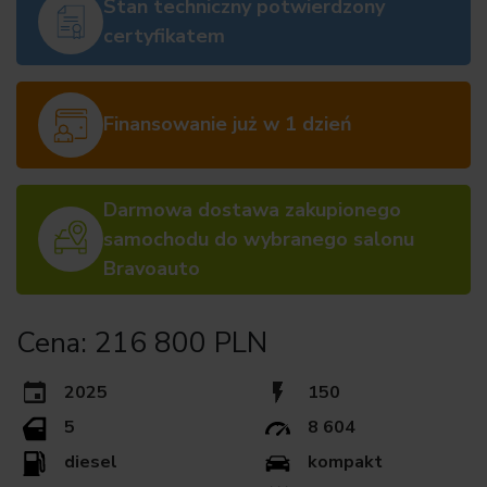
Stan techniczny potwierdzony
certyfikatem
Finansowanie już w 1 dzień
Darmowa dostawa zakupionego
samochodu do wybranego salonu
Bravoauto
Cena: 216 800 PLN
2025
150
5
8 604
diesel
kompakt