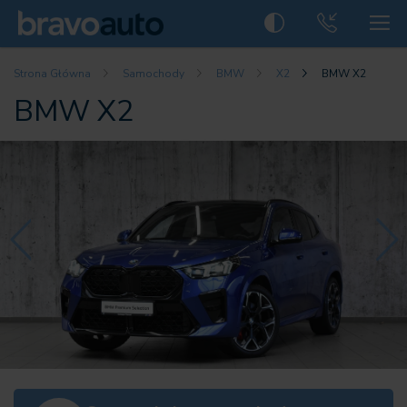
Strona Główna
Samochody
BMW
X2
BMW X2
BMW X2