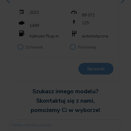
✅ Bezpieczeństwo i asystenci
✔️ Wskaźnik ciśnienia w oponach
2022
89 072
✔️ Zestaw naprawczy do opon Plus
125
1499
✔️ Instalacja alarmowa
✔️ Adaptacyjne reflektory LED
hybryda Plug-in
automatyczna
✔️ Asystent świateł drogowych
Schowek
Porównaj
✔️ Driving Assistant
✔️ Active Guard
✔️ System wspomagania parkowania
✔️ Aktywna ochrona pieszych
Sprawdź
✅ Technologie i multimedia
Szukasz innego modelu?
Skontaktuj się z nami,
✔️ Nagłośnienie Harman Kardon HiFi
pomożemy Ci w wyborze!
✔️ Teleservices
✔️ Ustawowy numer alarmowy