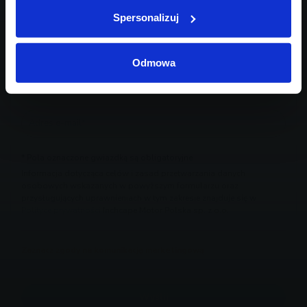
Spersonalizuj
Odmowa
* Pola oznaczone gwiazdką są obligatoryjne
Informacja dotycząca celów i zasad przetwarzania danych
osobowych wskazanych w powyższym formularzu oraz
przysługujących uprawnieniach w tym zakresie znajduje się w
Polityce prywatności
Inchcape Motor Polska sp. z o.o.
Zaznacz zgody na komunikację marketingową