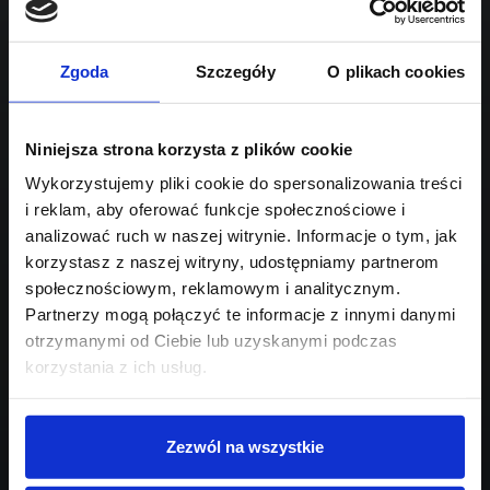
Sprawdź podobne oferty poniżej
diesel
automatyczna
lub
Schowek
Porównaj
Zgoda
Szczegóły
O plikach cookies
Przejdź na listę aktualnych ofert
Sprawdź
Niniejsza strona korzysta z plików cookie
Wykorzystujemy pliki cookie do spersonalizowania treści
i reklam, aby oferować funkcje społecznościowe i
Szukasz innego modelu?
analizować ruch w naszej witrynie. Informacje o tym, jak
Skontaktuj się z nami,
korzystasz z naszej witryny, udostępniamy partnerom
społecznościowym, reklamowym i analitycznym.
pomożemy Ci w wyborze!
Partnerzy mogą połączyć te informacje z innymi danymi
otrzymanymi od Ciebie lub uzyskanymi podczas
korzystania z ich usług.
Zezwól na wszystkie