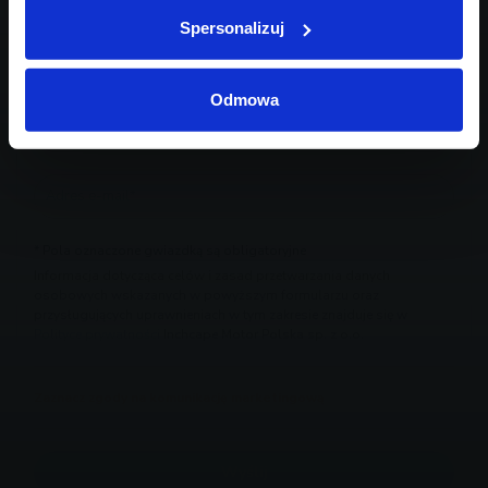
Spersonalizuj
Odmowa
* Pola oznaczone gwiazdką są obligatoryjne
Informacja dotycząca celów i zasad przetwarzania danych
osobowych wskazanych w powyższym formularzu oraz
przysługujących uprawnieniach w tym zakresie znajduje się w
Polityce prywatności
Inchcape Motor Polska sp. z o.o.
Zaznacz zgody na komunikację marketingową