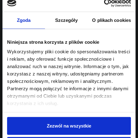
Sprawdź podobne oferty poniżej
benzyna
automatyczna
lub
Schowek
Porównaj
Zgoda
Szczegóły
O plikach cookies
Przejdź na listę aktualnych ofert
Sprawdź
Niniejsza strona korzysta z plików cookie
Wykorzystujemy pliki cookie do spersonalizowania treści
i reklam, aby oferować funkcje społecznościowe i
Szukasz innego modelu?
analizować ruch w naszej witrynie. Informacje o tym, jak
Skontaktuj się z nami,
korzystasz z naszej witryny, udostępniamy partnerom
społecznościowym, reklamowym i analitycznym.
pomożemy Ci w wyborze!
Partnerzy mogą połączyć te informacje z innymi danymi
otrzymanymi od Ciebie lub uzyskanymi podczas
korzystania z ich usług.
Zezwól na wszystkie