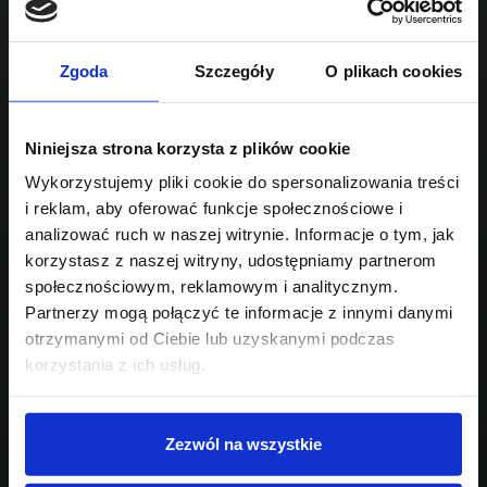
Sprawdź podobne oferty poniżej
hybryda Plug-in
automatyczna
lub
Schowek
Porównaj
Zgoda
Szczegóły
O plikach cookies
Przejdź na listę aktualnych ofert
Sprawdź
Niniejsza strona korzysta z plików cookie
Wykorzystujemy pliki cookie do spersonalizowania treści
i reklam, aby oferować funkcje społecznościowe i
Szukasz innego modelu?
analizować ruch w naszej witrynie. Informacje o tym, jak
Skontaktuj się z nami,
korzystasz z naszej witryny, udostępniamy partnerom
społecznościowym, reklamowym i analitycznym.
pomożemy Ci w wyborze!
Partnerzy mogą połączyć te informacje z innymi danymi
otrzymanymi od Ciebie lub uzyskanymi podczas
korzystania z ich usług.
Zezwól na wszystkie