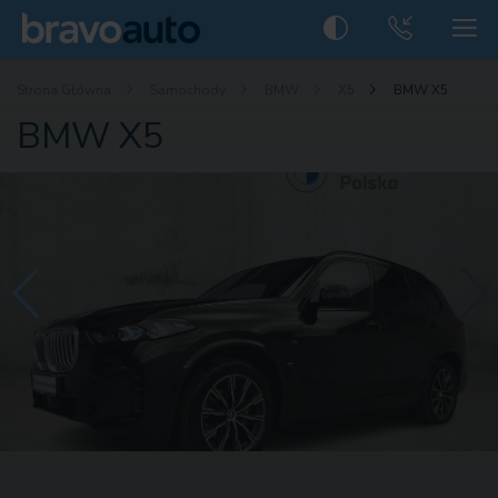
Strona Główna
Samochody
BMW
X5
BMW X5
BMW X5