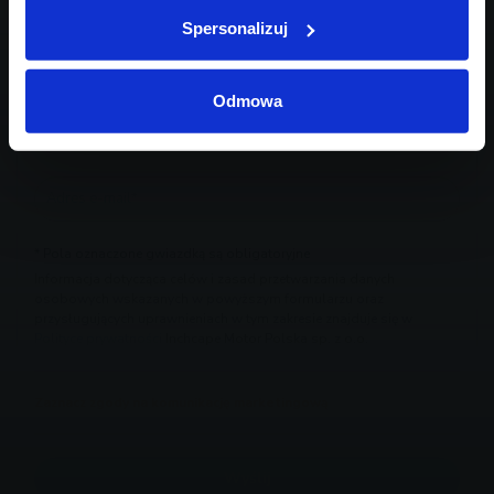
Spersonalizuj
Odmowa
* Pola oznaczone gwiazdką są obligatoryjne
Informacja dotycząca celów i zasad przetwarzania danych
osobowych wskazanych w powyższym formularzu oraz
przysługujących uprawnieniach w tym zakresie znajduje się w
Polityce prywatności
Inchcape Motor Polska sp. z o.o.
Zaznacz zgody na komunikację marketingową