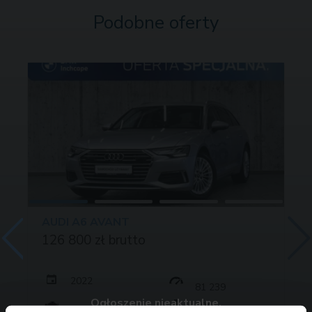
Podobne oferty
AUDI A6 AVANT
126 800 zł brutto
2022
81 239
Ogłoszenie nieaktualne.
204