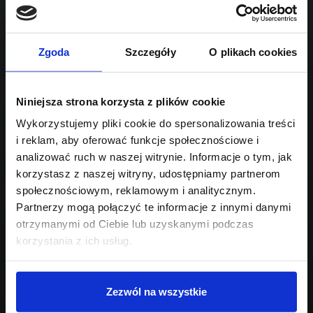
1968
Sprawdź podobne oferty poniżej
diesel
automatyczna
lub
Schowek
Porównaj
Zgoda
Szczegóły
O plikach cookies
Przejdź na listę aktualnych ofert
Niniejsza strona korzysta z plików cookie
Sprawdź
Wykorzystujemy pliki cookie do spersonalizowania treści
i reklam, aby oferować funkcje społecznościowe i
Szukasz innego modelu?
analizować ruch w naszej witrynie. Informacje o tym, jak
korzystasz z naszej witryny, udostępniamy partnerom
Skontaktuj się z nami,
społecznościowym, reklamowym i analitycznym.
pomożemy Ci w wyborze!
Partnerzy mogą połączyć te informacje z innymi danymi
otrzymanymi od Ciebie lub uzyskanymi podczas
korzystania z ich usług.
Zezwól na wszystkie