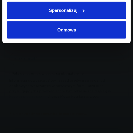
Spersonalizuj
Odmowa
* Pola oznaczone gwiazdką są obligatoryjne
Informacja dotycząca celów i zasad przetwarzania danych
osobowych wskazanych w powyższym formularzu oraz
przysługujących uprawnieniach w tym zakresie znajduje się w
Polityce prywatności
Inchcape Motor Polska sp. z o.o.
Zaznacz zgody na komunikację marketingową