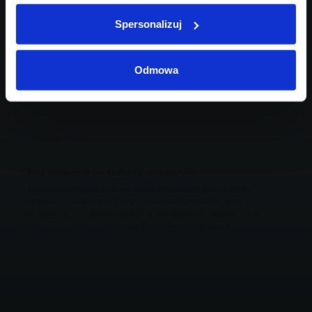
Spersonalizuj
Odmowa
* Pola oznaczone gwiazdką są obligatoryjne
Informacja dotycząca celów i zasad przetwarzania danych
osobowych wskazanych w powyższym formularzu oraz
przysługujących uprawnieniach w tym zakresie znajduje się w
Polityce prywatności
Inchcape Motor Polska sp. z o.o.
Zaznacz zgody na komunikację marketingową