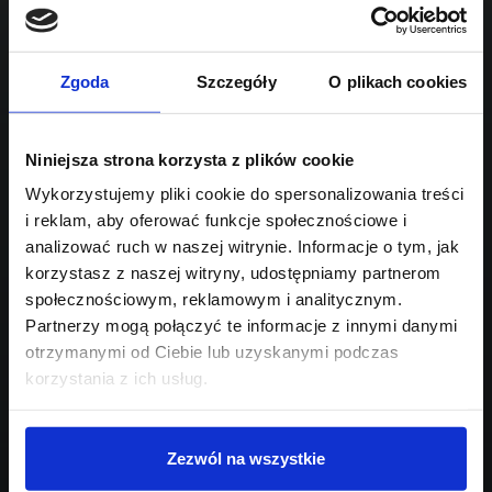
1499
Sprawdź podobne oferty poniżej
benzyna
automatyczna
lub
Schowek
Porównaj
Zgoda
Szczegóły
O plikach cookies
Przejdź na listę aktualnych ofert
Niniejsza strona korzysta z plików cookie
Sprawdź
Wykorzystujemy pliki cookie do spersonalizowania treści
i reklam, aby oferować funkcje społecznościowe i
Szukasz innego modelu?
analizować ruch w naszej witrynie. Informacje o tym, jak
korzystasz z naszej witryny, udostępniamy partnerom
Skontaktuj się z nami,
społecznościowym, reklamowym i analitycznym.
pomożemy Ci w wyborze!
Partnerzy mogą połączyć te informacje z innymi danymi
otrzymanymi od Ciebie lub uzyskanymi podczas
korzystania z ich usług.
Zezwól na wszystkie