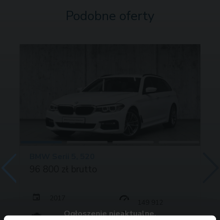
Podobne oferty
BMW Serii 5, 520
96 800 zł brutto
2017
149 912
Ogłoszenie nieaktualne.
190