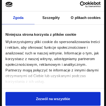
1995
Sprawdź podobne oferty poniżej
diesel
automatyczna
lub
Schowek
Porównaj
Zgoda
Szczegóły
O plikach cookies
Przejdź na listę aktualnych ofert
Niniejsza strona korzysta z plików cookie
Sprawdź
Wykorzystujemy pliki cookie do spersonalizowania treści
i reklam, aby oferować funkcje społecznościowe i
Szukasz innego modelu?
analizować ruch w naszej witrynie. Informacje o tym, jak
korzystasz z naszej witryny, udostępniamy partnerom
Skontaktuj się z nami,
społecznościowym, reklamowym i analitycznym.
pomożemy Ci w wyborze!
Partnerzy mogą połączyć te informacje z innymi danymi
otrzymanymi od Ciebie lub uzyskanymi podczas
korzystania z ich usług.
Zezwól na wszystkie