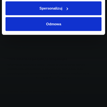
Spersonalizuj
Odmowa
* Pola oznaczone gwiazdką są obligatoryjne
Informacja dotycząca celów i zasad przetwarzania danych
osobowych wskazanych w powyższym formularzu oraz
przysługujących uprawnieniach w tym zakresie znajduje się w
Polityce prywatności
Inchcape Motor Polska sp. z o.o.
Zaznacz zgody na komunikację marketingową