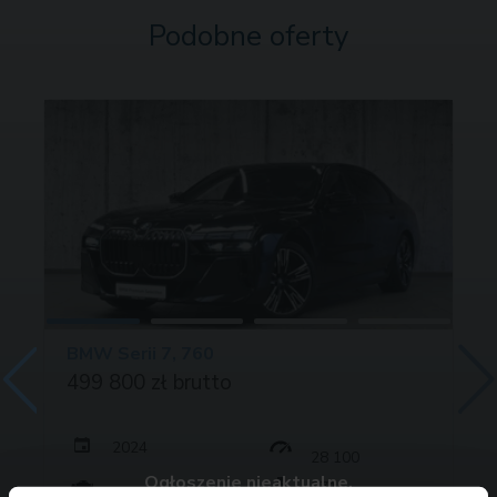
Podobne oferty
BMW Serii 7, 760
499 800 zł brutto
2024
28 100
Ogłoszenie nieaktualne.
571