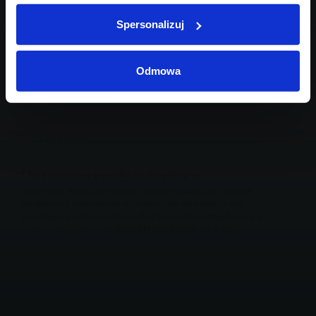
Spersonalizuj
Odmowa
* Pola oznaczone gwiazdką są obligatoryjne
Informacja dotycząca celów i zasad przetwarzania danych
osobowych wskazanych w powyższym formularzu oraz
przysługujących uprawnieniach w tym zakresie znajduje się w
Polityce prywatności
Inchcape Motor Polska sp. z o.o.
Zaznacz zgody na komunikację marketingową