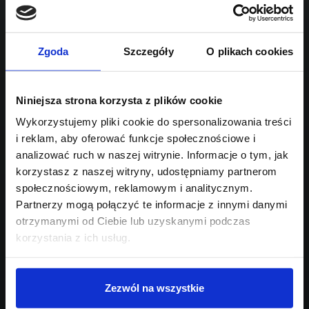
2998
Sprawdź podobne oferty poniżej
hybryda Plug-in
automatyczna
lub
Schowek
Porównaj
Zgoda
Szczegóły
O plikach cookies
Przejdź na listę aktualnych ofert
Niniejsza strona korzysta z plików cookie
Sprawdź
Wykorzystujemy pliki cookie do spersonalizowania treści
i reklam, aby oferować funkcje społecznościowe i
Szukasz innego modelu?
analizować ruch w naszej witrynie. Informacje o tym, jak
korzystasz z naszej witryny, udostępniamy partnerom
Skontaktuj się z nami,
społecznościowym, reklamowym i analitycznym.
pomożemy Ci w wyborze!
Partnerzy mogą połączyć te informacje z innymi danymi
otrzymanymi od Ciebie lub uzyskanymi podczas
korzystania z ich usług.
Zezwól na wszystkie