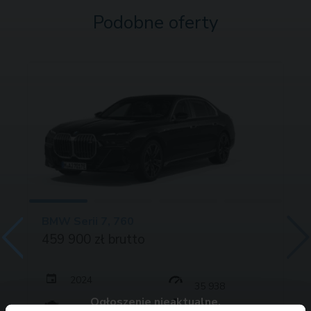
Podobne oferty
BMW Serii 7, 760
459 900 zł brutto
2024
35 938
Ogłoszenie nieaktualne.
381