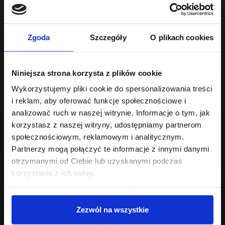
2998
Sprawdź podobne oferty poniżej
hybryda (HEV pełna)
automatyczna
lub
Schowek
Porównaj
Zgoda
Szczegóły
O plikach cookies
Przejdź na listę aktualnych ofert
Niniejsza strona korzysta z plików cookie
Sprawdź
Wykorzystujemy pliki cookie do spersonalizowania treści
i reklam, aby oferować funkcje społecznościowe i
Szukasz innego modelu?
analizować ruch w naszej witrynie. Informacje o tym, jak
korzystasz z naszej witryny, udostępniamy partnerom
Skontaktuj się z nami,
społecznościowym, reklamowym i analitycznym.
pomożemy Ci w wyborze!
Partnerzy mogą połączyć te informacje z innymi danymi
otrzymanymi od Ciebie lub uzyskanymi podczas
korzystania z ich usług.
Zezwól na wszystkie