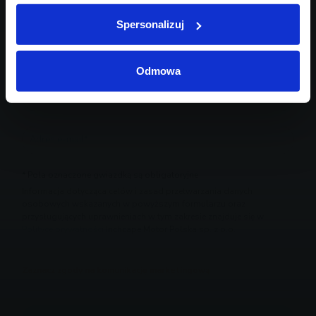
Spersonalizuj
Odmowa
* Pola oznaczone gwiazdką są obligatoryjne
Informacja dotycząca celów i zasad przetwarzania danych
osobowych wskazanych w powyższym formularzu oraz
przysługujących uprawnieniach w tym zakresie znajduje się w
Polityce prywatności
Inchcape Motor Polska sp. z o.o.
Zaznacz zgody na komunikację marketingową