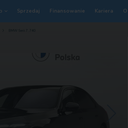
p
Sprzedaj
Finansowanie
Kariera
O
BMW Serii 7, 740