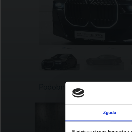
Podobne oferty
Zgoda
Niniejsza strona korzysta z