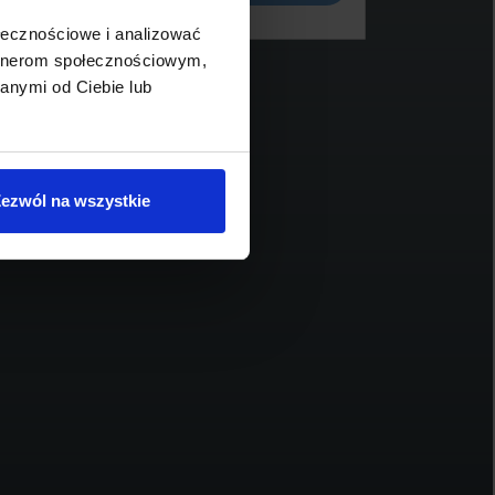
ołecznościowe i analizować
artnerom społecznościowym,
anymi od Ciebie lub
BMW Serii 7, 740
BM
620 865 zł brutto
19
ezwól na wszystkie
2026
688
340
2993
diesel
automatyczna
Schowek
Porównaj
Sprawdź