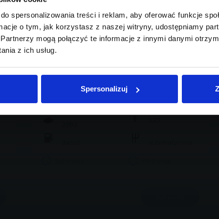
do spersonalizowania treści i reklam, aby oferować funkcje sp
ormacje o tym, jak korzystasz z naszej witryny, udostępniamy p
Partnerzy mogą połączyć te informacje z innymi danymi otrzym
nia z ich usług.
BMW Serii 7, 740
154 900 zł brutto
Spersonalizuj
Z
2019
166 000
320
2993
diesel
automatyczna
Schowek
Porównaj
Sprawdź