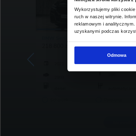
Wykorzystujemy pliki cookie 
ruch w naszej witrynie. Inf
reklamowym i analitycznym. 
uzyskanymi podczas korzysta
BMW Serii 7, 730
218 800 zł brutto
Odmowa
2021
8
148 666
286
2993
atyczna
diesel
automatyczna
j
Schowek
Porównaj
rawdź
Sprawdź