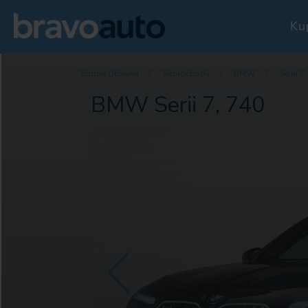
Ku
Strona Główna
Samochody
BMW
Seria 7
BMW Serii 7, 740