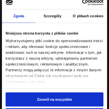
Sprawdź podobne oferty poniżej
hybryda Plug-in
automatyczna
lub
Schowek
Porównaj
Zgoda
Szczegóły
O plikach cookies
Przejdź na listę aktualnych ofert
Sprawdź
Niniejsza strona korzysta z plików cookie
Wykorzystujemy pliki cookie do spersonalizowania treści
i reklam, aby oferować funkcje społecznościowe i
Szukasz innego modelu?
analizować ruch w naszej witrynie. Informacje o tym, jak
Skontaktuj się z nami,
korzystasz z naszej witryny, udostępniamy partnerom
społecznościowym, reklamowym i analitycznym.
pomożemy Ci w wyborze!
Partnerzy mogą połączyć te informacje z innymi danymi
otrzymanymi od Ciebie lub uzyskanymi podczas
korzystania z ich usług.
Zezwól na wszystkie