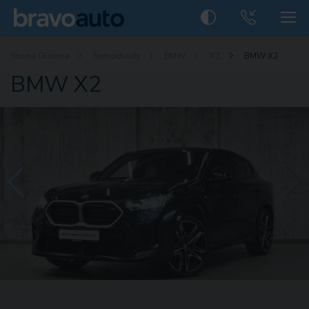
Strona Główna
Samochody
BMW
X2
BMW X2
BMW X2