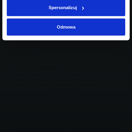
Spersonalizuj
Odmowa
* Pola oznaczone gwiazdką są obligatoryjne
Informacja dotycząca celów i zasad przetwarzania danych
osobowych wskazanych w powyższym formularzu oraz
przysługujących uprawnieniach w tym zakresie znajduje się w
Polityce prywatności
Inchcape Motor Polska sp. z o.o.
Zaznacz zgody na komunikację marketingową