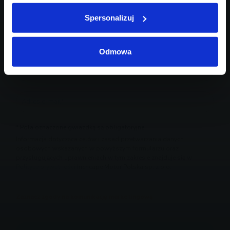
Spersonalizuj
Odmowa
* Pola oznaczone gwiazdką są obligatoryjne
Informacja dotycząca celów i zasad przetwarzania danych
osobowych wskazanych w powyższym formularzu oraz
przysługujących uprawnieniach w tym zakresie znajduje się w
Polityce prywatności
Inchcape Motor Polska sp. z o.o.
Zaznacz zgody na komunikację marketingową