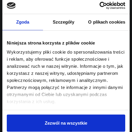
1968
Sprawdź podobne oferty poniżej
diesel
automatyczna
lub
Schowek
Porównaj
Zgoda
Szczegóły
O plikach cookies
Przejdź na listę aktualnych ofert
Niniejsza strona korzysta z plików cookie
Sprawdź
Wykorzystujemy pliki cookie do spersonalizowania treści
i reklam, aby oferować funkcje społecznościowe i
Szukasz innego modelu?
analizować ruch w naszej witrynie. Informacje o tym, jak
korzystasz z naszej witryny, udostępniamy partnerom
Skontaktuj się z nami,
społecznościowym, reklamowym i analitycznym.
pomożemy Ci w wyborze!
Partnerzy mogą połączyć te informacje z innymi danymi
otrzymanymi od Ciebie lub uzyskanymi podczas
korzystania z ich usług.
Zezwól na wszystkie