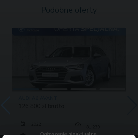
Podobne oferty
AUDI A6 AVANT
126 800 zł brutto
2022
81 239
Ogłoszenie nieaktualne.
204