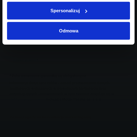
Spersonalizuj
Odmowa
* Pola oznaczone gwiazdką są obligatoryjne
Informacja dotycząca celów i zasad przetwarzania danych
osobowych wskazanych w powyższym formularzu oraz
przysługujących uprawnieniach w tym zakresie znajduje się w
Polityce prywatności
Inchcape Motor Polska sp. z o.o.
Zaznacz zgody na komunikację marketingową