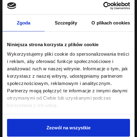
1991
Sprawdź podobne oferty poniżej
benzyna
automatyczna
lub
Schowek
Porównaj
Zgoda
Szczegóły
O plikach cookies
Przejdź na listę aktualnych ofert
Niniejsza strona korzysta z plików cookie
Sprawdź
Wykorzystujemy pliki cookie do spersonalizowania treści
i reklam, aby oferować funkcje społecznościowe i
Szukasz innego modelu?
analizować ruch w naszej witrynie. Informacje o tym, jak
korzystasz z naszej witryny, udostępniamy partnerom
Skontaktuj się z nami,
społecznościowym, reklamowym i analitycznym.
pomożemy Ci w wyborze!
Partnerzy mogą połączyć te informacje z innymi danymi
otrzymanymi od Ciebie lub uzyskanymi podczas
korzystania z ich usług.
Zezwól na wszystkie