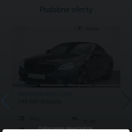
Podobne oferty
MERCEDES-BENZ C 300
149 900 zł brutto
2021
79 186
Ogłoszenie nieaktualne.
258