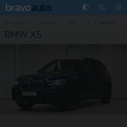
Strona Główna
Samochody
BMW
X5
BMW X5
BMW X5