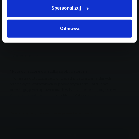
Spersonalizuj
Odmowa
* Pola oznaczone gwiazdką są obligatoryjne
Informacja dotycząca celów i zasad przetwarzania danych
osobowych wskazanych w powyższym formularzu oraz
przysługujących uprawnieniach w tym zakresie znajduje się w
Polityce prywatności
Inchcape Motor Polska sp. z o.o.
Zaznacz zgody na komunikację marketingową