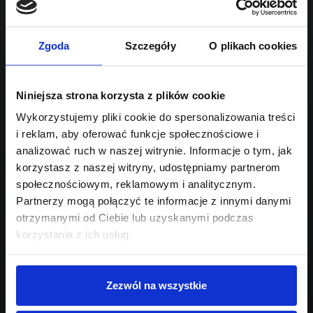
Sprawdź podobne oferty poniżej
diesel
automatyczna
lub
Schowek
Porównaj
Zgoda
Szczegóły
O plikach cookies
Przejdź na listę aktualnych ofert
Sprawdź
Niniejsza strona korzysta z plików cookie
Wykorzystujemy pliki cookie do spersonalizowania treści
i reklam, aby oferować funkcje społecznościowe i
Szukasz innego modelu?
analizować ruch w naszej witrynie. Informacje o tym, jak
Skontaktuj się z nami,
korzystasz z naszej witryny, udostępniamy partnerom
społecznościowym, reklamowym i analitycznym.
pomożemy Ci w wyborze!
Partnerzy mogą połączyć te informacje z innymi danymi
otrzymanymi od Ciebie lub uzyskanymi podczas
korzystania z ich usług.
Zezwól na wszystkie