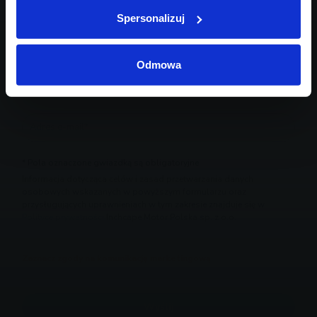
Spersonalizuj
Odmowa
* Pola oznaczone gwiazdką są obligatoryjne
Informacja dotycząca celów i zasad przetwarzania danych
osobowych wskazanych w powyższym formularzu oraz
przysługujących uprawnieniach w tym zakresie znajduje się w
Polityce prywatności
Inchcape Motor Polska sp. z o.o.
Zaznacz zgody na komunikację marketingową