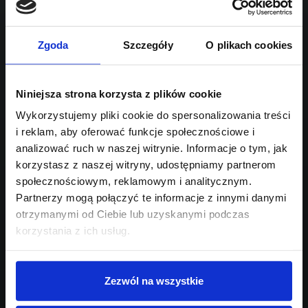
Sprawdź podobne oferty poniżej
benzyna
automatyczna
lub
Schowek
Porównaj
Zgoda
Szczegóły
O plikach cookies
Przejdź na listę aktualnych ofert
Sprawdź
Niniejsza strona korzysta z plików cookie
Wykorzystujemy pliki cookie do spersonalizowania treści
i reklam, aby oferować funkcje społecznościowe i
Szukasz innego modelu?
analizować ruch w naszej witrynie. Informacje o tym, jak
Skontaktuj się z nami,
korzystasz z naszej witryny, udostępniamy partnerom
społecznościowym, reklamowym i analitycznym.
pomożemy Ci w wyborze!
Partnerzy mogą połączyć te informacje z innymi danymi
otrzymanymi od Ciebie lub uzyskanymi podczas
korzystania z ich usług.
Zezwól na wszystkie