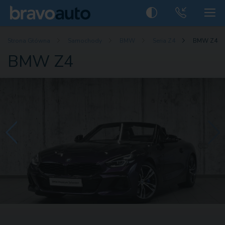
Strona Główna
Samochody
BMW
Seria Z4
BMW Z4
BMW Z4